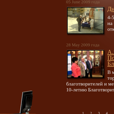
05 June 2009 года
Дн
4-
на
от
28 May 2009 года
А.
По
Бл
В 
то
благотворителей и ме
10-летию Благотвори
1
2
3
4