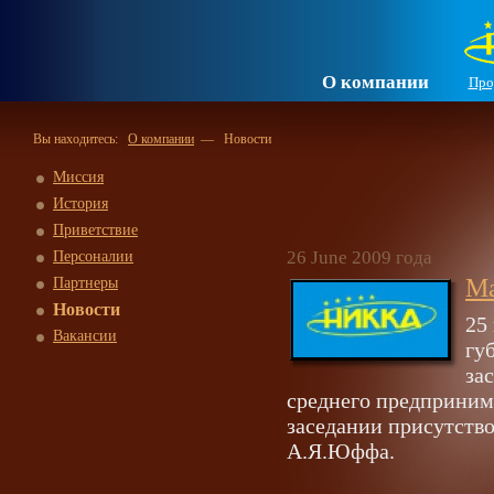
О компании
Про
Вы находитесь:
О компании
— Новости
Миссия
История
Приветствие
26 June 2009 года
Персоналии
Ма
Партнеры
Новости
25
Вакансии
гу
за
среднего предприним
заседании присутст
А.Я.Юффа.