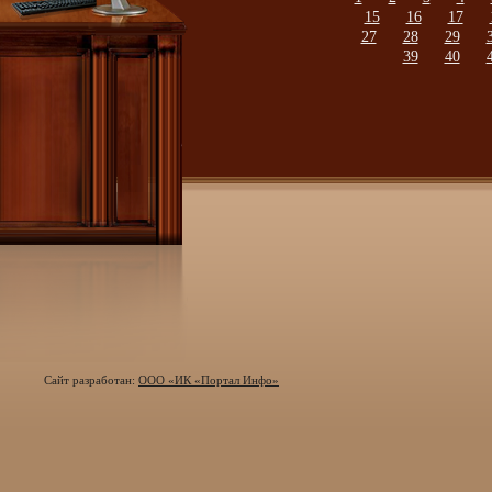
15
16
17
27
28
29
39
40
Сайт разработан:
ООО «ИК «Портал Инфо»