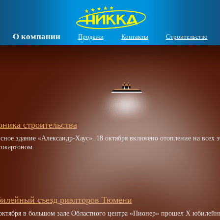
О компании
Продажи
Контакты
Строительство
оника строительства
сное здание «Александр-Хаус». 18 октября включено отопление на всех 
сокартоном.
илейный съезд риэлторов Тюмени
 октября в большом зале Областного центра «Пионер» прошел Х юбилейн