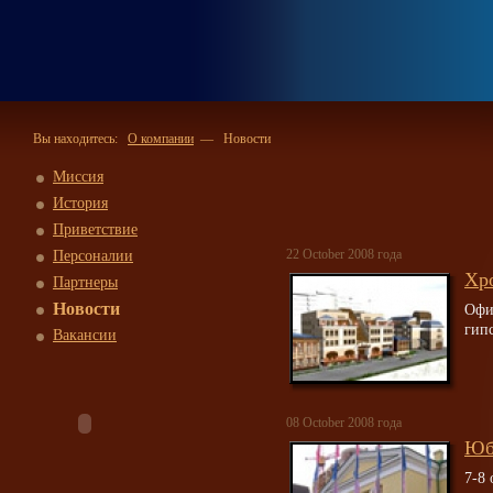
Вы находитесь:
О компании
— Новости
Миссия
История
Приветствие
22 October 2008 года
Персоналии
Хр
Партнеры
Новости
Офи
гип
Вакансии
08 October 2008 года
Юб
7-8