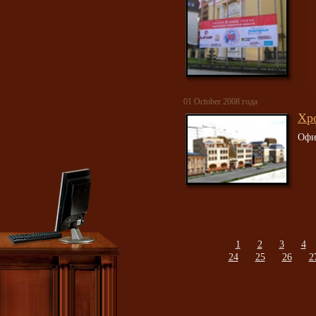
01 October 2008 года
Хр
Офи
1
2
3
4
24
25
26
2