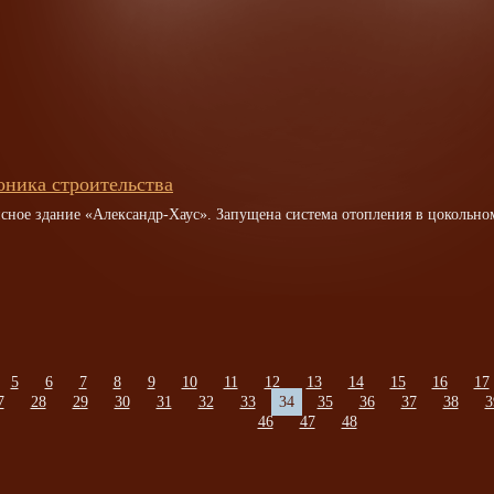
оника строительства
сное здание «Александр-Хаус». Запущена система отопления в цокольно
5
6
7
8
9
10
11
12
13
14
15
16
17
7
28
29
30
31
32
33
34
35
36
37
38
3
46
47
48