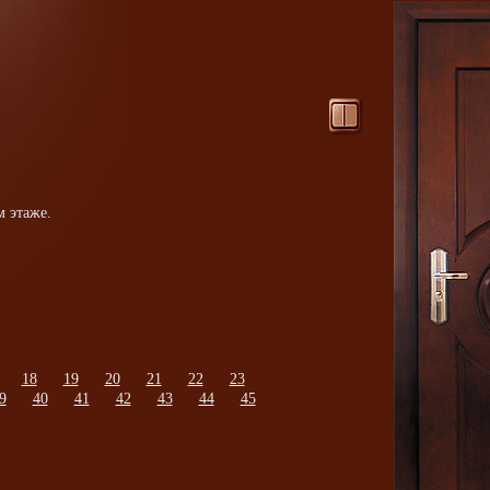
м этаже.
18
19
20
21
22
23
9
40
41
42
43
44
45